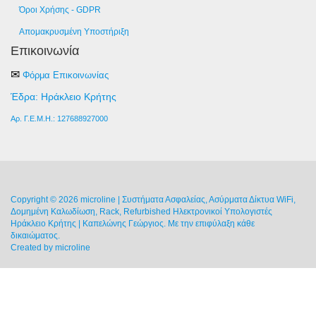
Όροι Χρήσης - GDPR
Απομακρυσμένη Υποστήριξη
Επικοινωνία
✉
Φόρμα Επικοινωνίας
Έδρα: Ηράκλειο Κρήτης
Αρ. Γ.Ε.Μ.Η.: 127688927000
Copyright © 2026 microline | Συστήματα Ασφαλείας, Ασύρματα Δίκτυα WiFi,
Δομημένη Καλωδίωση, Rack, Refurbished Ηλεκτρονικοί Υπολογιστές
Ηράκλειο Κρήτης | Καπελώνης Γεώργιος. Με την επιφύλαξη κάθε
δικαιώματος.
Created by
microline