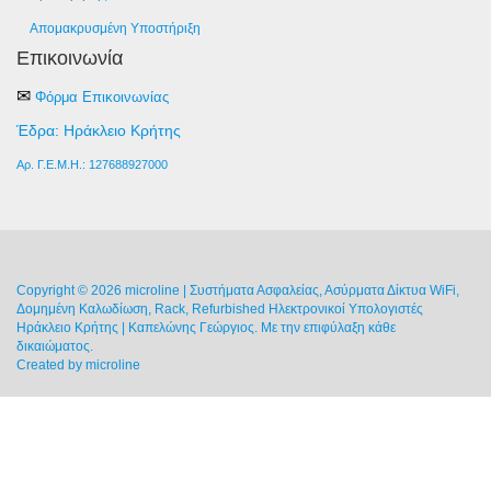
Απομακρυσμένη Υποστήριξη
Επικοινωνία
✉
Φόρμα Επικοινωνίας
Έδρα: Ηράκλειο Κρήτης
Αρ. Γ.Ε.Μ.Η.: 127688927000
Copyright © 2026 microline | Συστήματα Ασφαλείας, Ασύρματα Δίκτυα WiFi,
Δομημένη Καλωδίωση, Rack, Refurbished Ηλεκτρονικοί Υπολογιστές
Ηράκλειο Κρήτης | Καπελώνης Γεώργιος. Με την επιφύλαξη κάθε
δικαιώματος.
Created by
microline